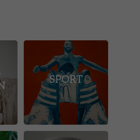
-
SPORT
N