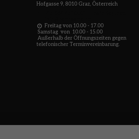
Hofgasse 9, 8010 Graz, Österreich
+43-664 4510001
-
Erwin Seyfried
Info@hannesmair.at
Freitag von 10.00 - 17.00

 Samstag  von  10.00 - 15.00

 Außerhalb der Öffnungszeiten gegen 
telefonischer Terminvereinbarung.