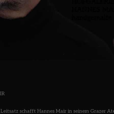
HOFGALERIE
HANNES MA
handgemalte
R  
 Leitsatz schafft Hannes Mair in seinem Grazer Ate