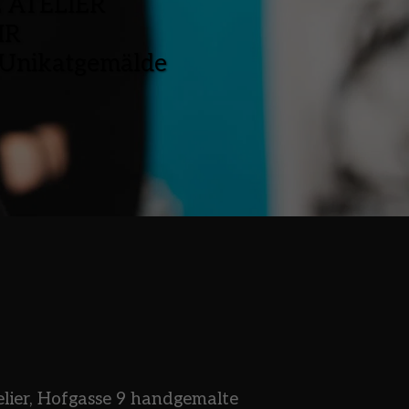
 ATELIER 
IR
 Unikatgemälde
lier, Hofgasse 9 handgemalte 