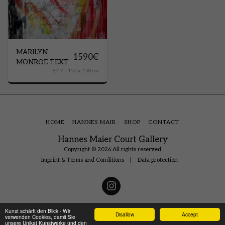
MARILYN
1590
€
MONROE TEXT
8/17 - 150 x 150 cm
HOME
HANNES MAIR
SHOP
CONTACT
Hannes Maier Court Gallery
Copyright © 2026 All rights reserved
Imprint & Terms and Conditions
|
Data protection
Kunst schärft den Blick - Wir
Disallow
Accept
verwenden Cookies, damit Sie
unsere Unikat Kunstwerke und den