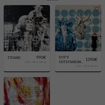
990
€
DOT'S
TITANIC
1390
€
OUTSTANDING
3/25 - 100 x 100 cm
5/23 - 150 x 120 cm
PEOPLE