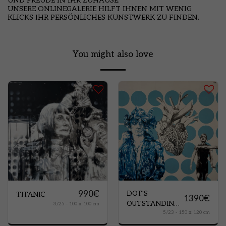
UND FREUDE IN IHR ZUHAUSE.
UNSERE ONLINEGALERIE HILFT IHNEN MIT WENIG
KLICKS IHR PERSÖNLICHES KUNSTWERK ZU FINDEN.
You might also love
990
€
DOT'S
TITANIC
1390
€
OUTSTANDING
3/25 - 100 x 100 cm
5/23 - 150 x 120 cm
PEOPLE