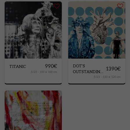
990
€
DOT'S
TITANIC
1390
€
OUTSTANDING
3/25 - 100 x 100 cm
5/23 - 150 x 120 cm
PEOPLE