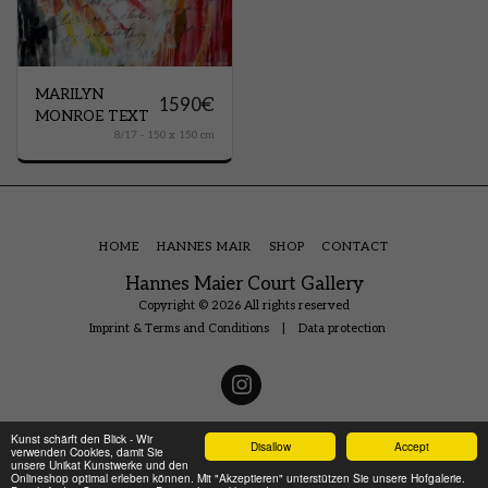
MARILYN
1590
€
MONROE TEXT
8/17 - 150 x 150 cm
HOME
HANNES MAIR
SHOP
CONTACT
Hannes Maier Court Gallery
Copyright © 2026 All rights reserved
Imprint & Terms and Conditions
|
Data protection
Kunst schärft den Blick - Wir
Disallow
Accept
verwenden Cookies, damit Sie
unsere Unikat Kunstwerke und den
Onlineshop optimal erleben können. Mit "Akzeptieren" unterstützen Sie unsere Hofgalerie.