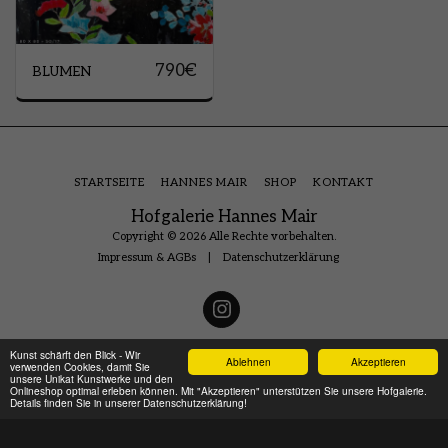
790
€
BLUMEN
STARTSEITE
HANNES MAIR
SHOP
KONTAKT
Hofgalerie Hannes Mair
Copyright © 2026 Alle Rechte vorbehalten.
Impressum & AGBs
|
Datenschutzerklärung
Kunst schärft den Blick - Wir
Ablehnen
Akzeptieren
verwenden Cookies, damit Sie
unsere Unikat Kunstwerke und den
Onlineshop optimal erleben können. Mit "Akzeptieren" unterstützen Sie unsere Hofgalerie.
Details finden Sie in unserer Datenschutzerklärung!