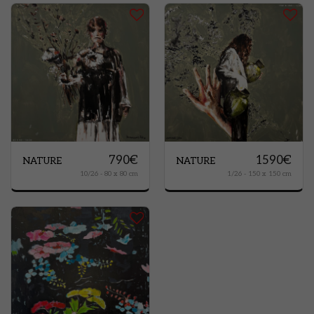
790
€
1590
€
NATURE
NATURE
10/26 - 80 x 80 cm
1/26 - 150 x 150 cm