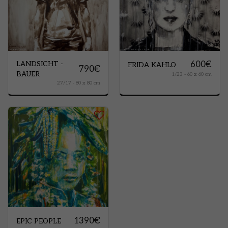
600
€
LANDSICHT -
FRIDA KAHLO
790
€
BAUER
1/23 - 60 x 60 cm
27/17 - 80 x 80 cm
1390
€
EPIC PEOPLE