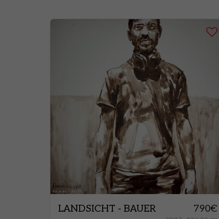
LANDSICHT - BAUER
790
€