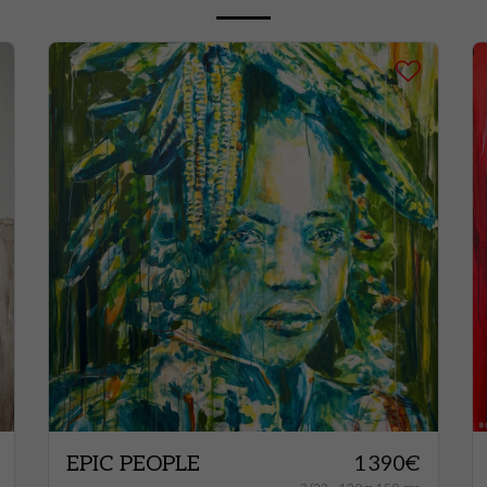
EPIC PEOPLE
1390
€