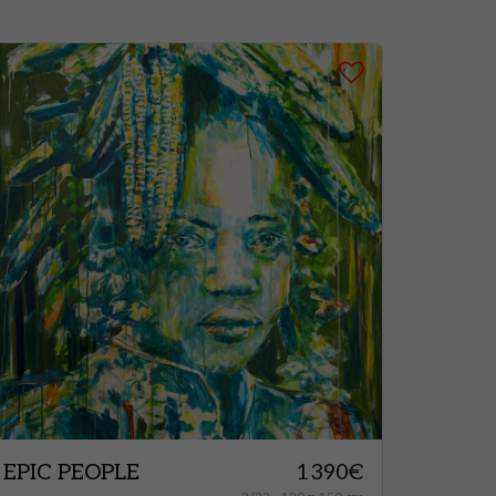
EPIC PEOPLE
1390
€