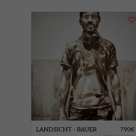
LANDSICHT - BAUER
790
€