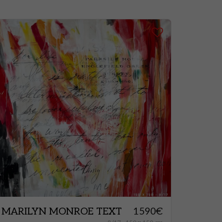
MARILYN MONROE TEXT
1590
€