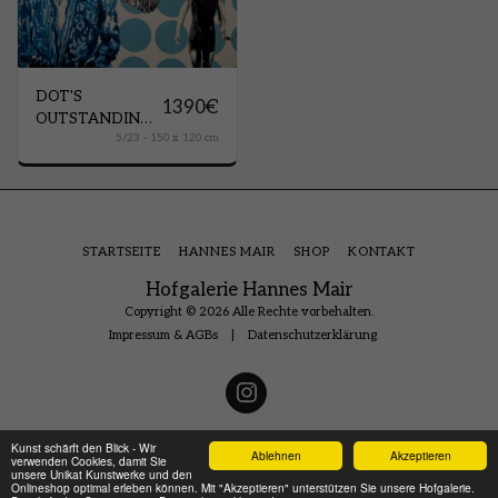
DOT'S
1390
€
OUTSTANDING
5/23 - 150 x 120 cm
PEOPLE
STARTSEITE
HANNES MAIR
SHOP
KONTAKT
Hofgalerie Hannes Mair
Copyright © 2026 Alle Rechte vorbehalten.
Impressum & AGBs
|
Datenschutzerklärung
Kunst schärft den Blick - Wir
Ablehnen
Akzeptieren
verwenden Cookies, damit Sie
unsere Unikat Kunstwerke und den
Onlineshop optimal erleben können. Mit "Akzeptieren" unterstützen Sie unsere Hofgalerie.