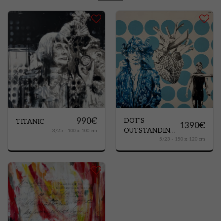
990
€
DOT'S
TITANIC
1390
€
OUTSTANDING
3/25 - 100 x 100 cm
5/23 - 150 x 120 cm
PEOPLE