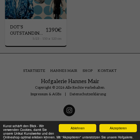
DOT'S
1390
€
OUTSTANDING
5/23 - 150 x 120 cm
PEOPLE
STARTSEITE
HANNES MAIR
SHOP
KONTAKT
Hofgalerie Hannes Mair
Copyright © 2026 Alle Rechte vorbehalten.
Impressum & AGBs
|
Datenschutzerklärung
Kunst schärft den Blick - Wir
Ablehnen
Akzeptieren
verwenden Cookies, damit Sie
unsere Unikat Kunstwerke und den
Onlineshop optimal erleben können. Mit "Akzeptieren" unterstützen Sie unsere Hofgalerie.