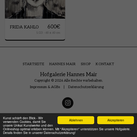
600
€
FRIDA KAHLO
1/23 - 60 x 60 cm
STARTSEITE
HANNES MAIR
SHOP
KONTAKT
Hofgalerie Hannes Mair
Copyright © 2026 Alle Rechte vorbehalten.
Impressum & AGBs
|
Datenschutzerklärung
Kunst schärft den Blick - Wir
Ablehnen
Akzeptieren
verwenden Cookies, damit Sie
unsere Unikat Kunstwerke und den
Onlineshop optimal erleben können. Mit "Akzeptieren" unterstützen Sie unsere Hofgalerie.
Details finden Sie in unserer Datenschutzerklärung!