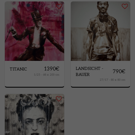
1390
€
LANDSICHT -
TITANIC
790
€
BAUER
1/25 - 68 x 200 cm
27/17 - 80 x 80 cm