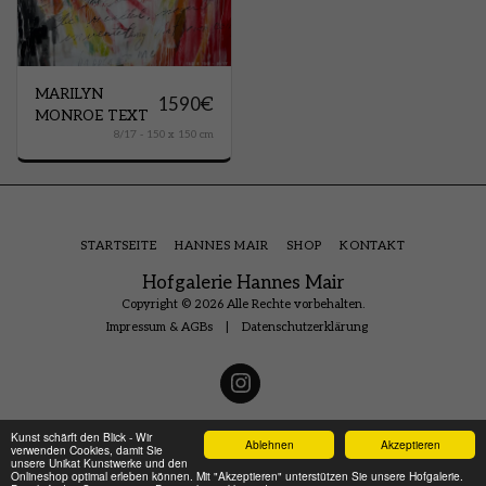
MARILYN
1590
€
MONROE TEXT
8/17 - 150 x 150 cm
STARTSEITE
HANNES MAIR
SHOP
KONTAKT
Hofgalerie Hannes Mair
Copyright © 2026 Alle Rechte vorbehalten.
Impressum & AGBs
|
Datenschutzerklärung
Kunst schärft den Blick - Wir
Ablehnen
Akzeptieren
verwenden Cookies, damit Sie
unsere Unikat Kunstwerke und den
Onlineshop optimal erleben können. Mit "Akzeptieren" unterstützen Sie unsere Hofgalerie.