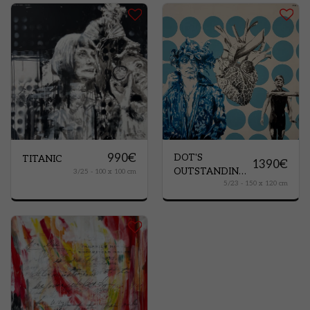
990
€
DOT'S
TITANIC
1390
€
OUTSTANDING
3/25 - 100 x 100 cm
5/23 - 150 x 120 cm
PEOPLE