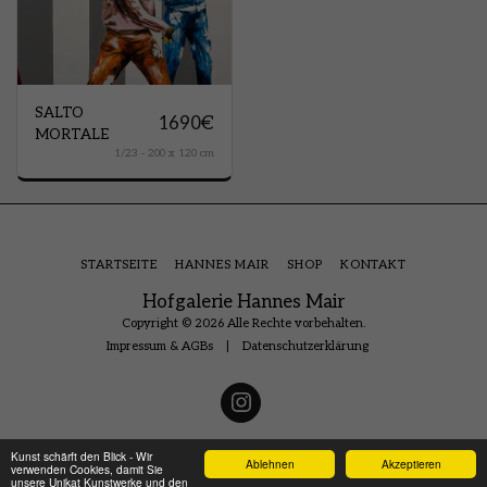
SALTO
1690
€
MORTALE
1/23 - 200 x 120 cm
STARTSEITE
HANNES MAIR
SHOP
KONTAKT
Hofgalerie Hannes Mair
Copyright © 2026 Alle Rechte vorbehalten.
Impressum & AGBs
|
Datenschutzerklärung
Kunst schärft den Blick - Wir
Ablehnen
Akzeptieren
verwenden Cookies, damit Sie
unsere Unikat Kunstwerke und den