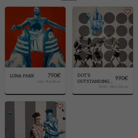
790
€
DOT'S
LUNA PARK
990
€
OUTSTANDING
6/26 - 80 x 80 cm
10/23 - 100 x 100 cm
PEOPLE