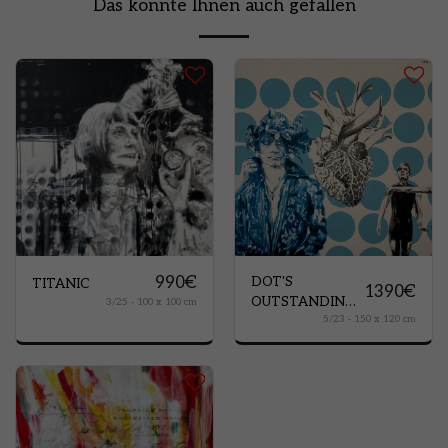
Das könnte Ihnen auch gefallen
990
€
DOT'S
TITANIC
1390
€
OUTSTANDING
3/25 - 100 x 100 cm
5/23 - 150 x 120 cm
PEOPLE