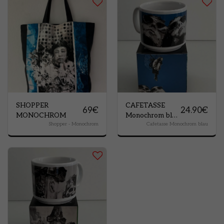
SHOPPER
CAFETASSE
69
€
24.90
€
MONOCHROM
Monochrom blau
Shopper - Monochrom
Cafetasse Monochrom blau
(für Espresso
oder
Verlängerten)