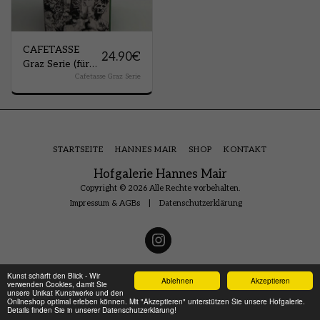
CAFETASSE
24.90
€
Graz Serie (für
Cafetasse Graz Serie
Espresso oder
Verlängerten)
STARTSEITE
HANNES MAIR
SHOP
KONTAKT
Hofgalerie Hannes Mair
Copyright © 2026 Alle Rechte vorbehalten.
Impressum & AGBs
|
Datenschutzerklärung
Kunst schärft den Blick - Wir
Ablehnen
Akzeptieren
verwenden Cookies, damit Sie
unsere Unikat Kunstwerke und den
Onlineshop optimal erleben können. Mit "Akzeptieren" unterstützen Sie unsere Hofgalerie.
Details finden Sie in unserer Datenschutzerklärung!